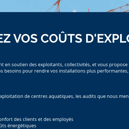
EZ VOS COÛTS D'EXPL
EZ VOS COÛTS D'EXPL
nt en soutien des exploitants, collectivités, et vous prop
nt en soutien des exploitants, collectivités, et vous prop
s besoins pour rendre vos installations plus performantes,
s besoins pour rendre vos installations plus performantes,
l’exploitation de centres aquatiques, les audits que nous m
l’exploitation de centres aquatiques, les audits que nous m
onfort des clients et des employés
onfort des clients et des employés
oûts énergétiques
oûts énergétiques