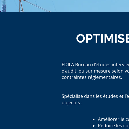
OPTIMIS
OPTIMIS
EDILA Bureau d’études intervie
EDILA Bureau d’études intervie
d’audit ou sur mesure selon vo
d’audit ou sur mesure selon vo
contraintes réglementaires.
contraintes réglementaires.
Spécialisé dans les études et 
Spécialisé dans les études et 
objectifs :
objectifs :
Améliorer le c
Améliorer le c
Réduire les c
Réduire les c