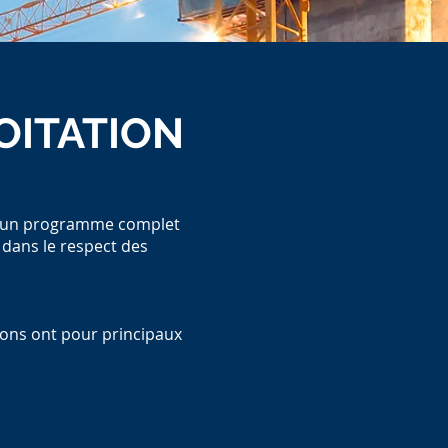
OITATION
OITATION
ose un programme complet
ose un programme complet
 dans le respect des
 dans le respect des
enons ont pour principaux
enons ont pour principaux